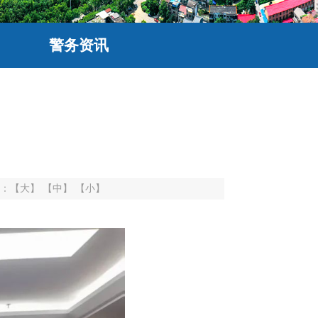
警务资讯
：
【大】
【中】
【小】